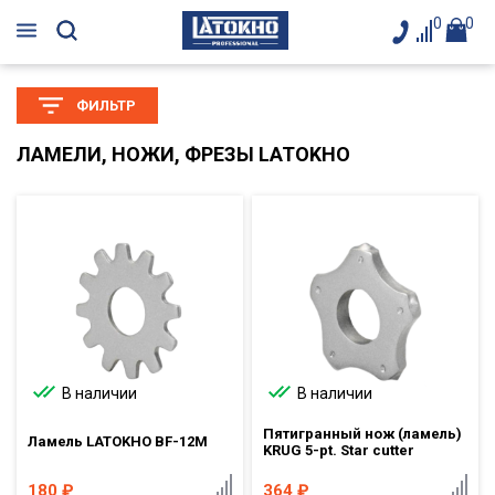
0
0
ФИЛЬТР
ЛАМЕЛИ, НОЖИ, ФРЕЗЫ LATOKHO
В наличии
В наличии
Пятигранный нож (ламель)
Ламель LATOKHO BF-12M
KRUG 5-pt. Star cutter
180
₽
364
₽