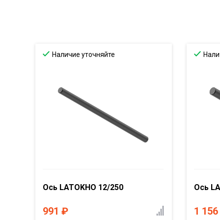
Наличие уточняйте
Нали
Ось LATOKHO 12/250
Ось L
991
₽
1 15