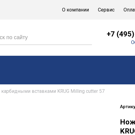
О компании
Сервис
Опла
+7 (495
О
 карбидными вставками KRUG Milling cutter 57
Артику
Нож
KRUG